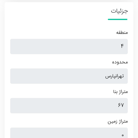
جزئیات
منطقه
محدوده
متراژ بنا
متراژ زمین