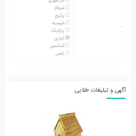
گاز شهری
شوفاژ
پکیج
شومینه
-
پارکینگ
انباری
آسانسور
تلفن
آگهی و تبلیغات طلایی