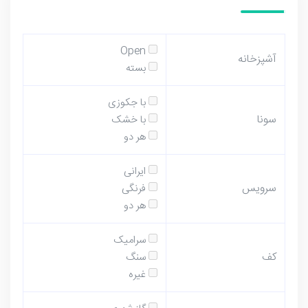
Open
آشپزخانه
بسته
با جکوزی
سونا
با خشک
هر دو
ایرانی
سرویس
فرنگی
هر دو
سرامیک
کف
سنگ
غیره