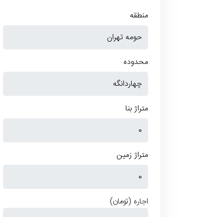
منطقه
محدوده
متراژ بنا
متراژ زمین
اجاره
(تومان)