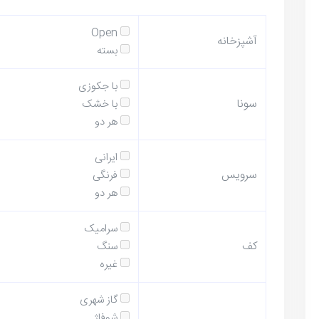
Open
آشپزخانه
بسته
با جکوزی
سونا
با خشک
هر دو
ایرانی
سرویس
فرنگی
هر دو
سرامیک
کف
سنگ
غیره
گاز شهری
شوفاژ